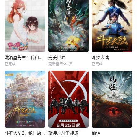
洗浴屋先生！我和那家伙在女浴池！？
完美世界
斗罗大陆
已完结
更新至第281集
已完结
斗罗大陆2：绝世唐门
斩神之凡尘神域Ⅱ
仙逆