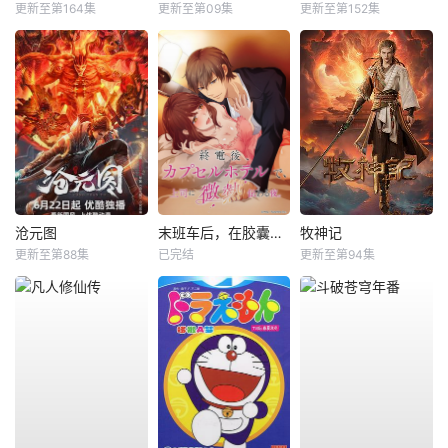
更新至第164集
更新至第09集
更新至第152集
沧元图
末班车后，在胶囊旅馆向上司传递微热的夜晚
牧神记
更新至第88集
已完结
更新至第94集