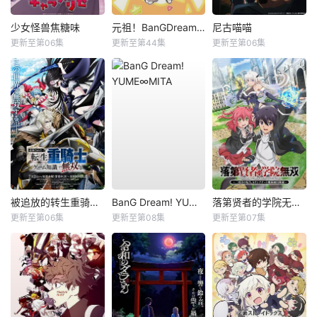
少女怪兽焦糖味
元祖！BanGDream酱
尼古喵喵
更新至第06集
更新至第44集
更新至第06集
被追放的转生重骑士用游戏知识开无双
BanG Dream! YUME∞MITA
落第贤者的学院无双第二回转生，S等级作弊魔术师冒险记
更新至第06集
更新至第08集
更新至第07集