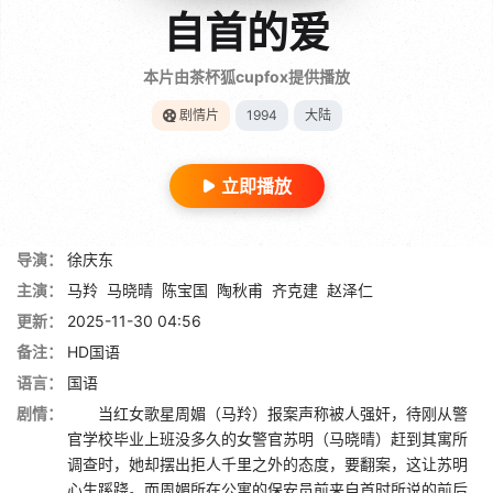
自首的爱
本片由茶杯狐cupfox提供播放
剧情片
1994
大陆
立即播放
导演：
徐庆东
主演：
马羚
马晓晴
陈宝国
陶秋甫
齐克建
赵泽仁
更新：
2025-11-30 04:56
备注：
HD国语
语言：
国语
剧情：
当红女歌星周媚（马羚）报案声称被人强奸，待刚从警
官学校毕业上班没多久的女警官苏明（马晓晴）赶到其寓所
调查时，她却摆出拒人千里之外的态度，要翻案，这让苏明
心生蹊跷。而周媚所在公寓的保安员前来自首时所说的前后