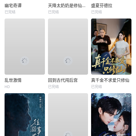
幽宅奇谭
天降太奶奶是修仙老祖
盛夏芬德拉
已完结
已完结
已完结
乱世激情
回到古代闯后宫
真千金不求爱只修仙
HD
已完结
已完结