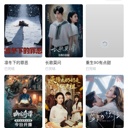
凛冬下的罪恶
长歌莫问
重生90有点甜
已完结
已完结
已完结