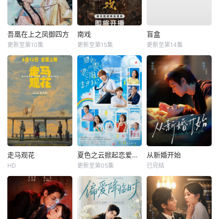
吾凰在上之凤御四方
南戏
盲盒
更新至第10集
更新至第15集
更新至第14集
走马观花
夏色之云掀起恋爱与风暴
从新婚开始
HD
更新至第05集
已完结