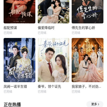
般配预谋
偏爱降临时
傅先生的掌心娇
已完结
已完结
已完结
凤阙一诺半生错
秦爷，领个证先
我家娘子，不对劲第四季
已完结
已完结
已完结
正在热播
更多