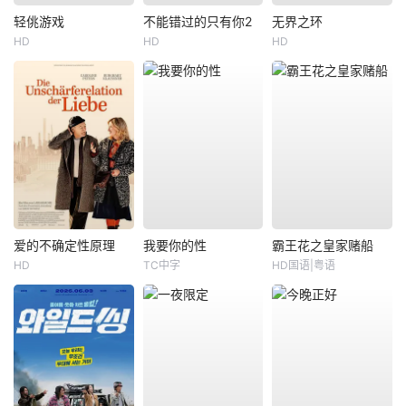
轻佻游戏
不能错过的只有你2
无界之环
HD
HD
HD
爱的不确定性原理
我要你的性
霸王花之皇家赌船
HD
TC中字
HD国语|粤语