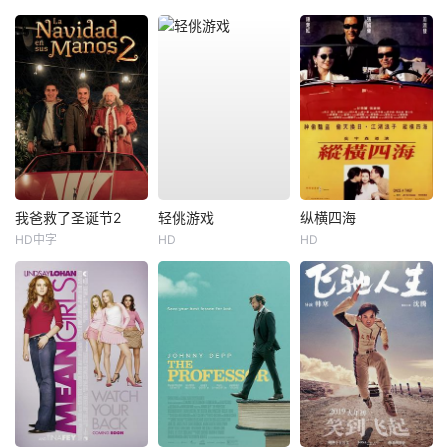
我爸救了圣诞节2
轻佻游戏
纵横四海
HD中字
HD
HD