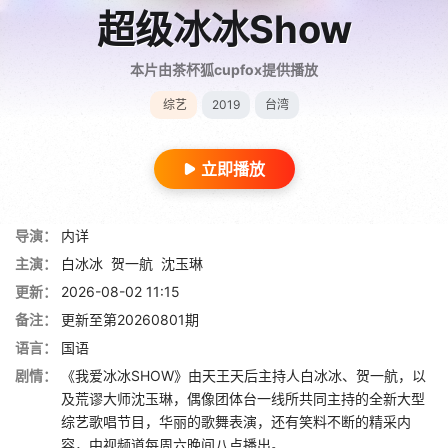
超级冰冰Show
本片由茶杯狐cupfox提供播放
综艺
2019
台湾
立即播放
导演：
内详
主演：
白冰冰
贺一航
沈玉琳
更新：
2026-08-02 11:15
备注：
更新至第20260801期
语言：
国语
剧情：
《我爱冰冰SHOW》由天王天后主持人白冰冰、贺一航，以
及荒谬大师沈玉琳，偶像团体台一线所共同主持的全新大型
综艺歌唱节目，华丽的歌舞表演，还有笑料不断的精采内
容，中视频道每周六晚间八点播出。