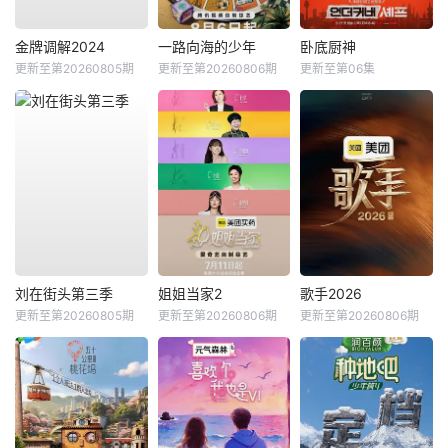
金牌调解2024
一路向海的少年
卧底厨神
更新至第20260805期
更新至第20260806期
更新至第06集
刘在街头第三季
姐姐当家2
歌手2026
更新至第20260805期
更新至第20260806期
更新至第20260806期