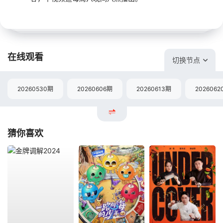
在线观看
切换节点
20260530期
20260606期
20260613期
2026062
猜你喜欢