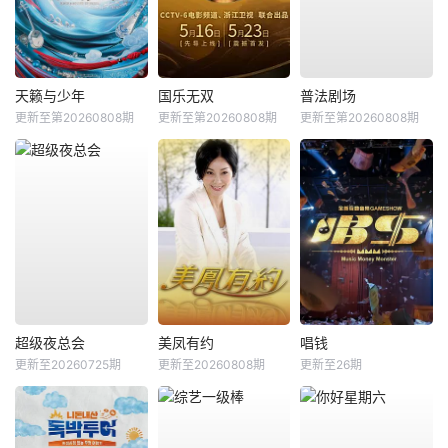
天籁与少年
国乐无双
普法剧场
更新至第20260808期
更新至第20260808期
更新至第20260808期
超级夜总会
美凤有约
唱钱
更新至20260725期
更新至20260808期
更新至26期