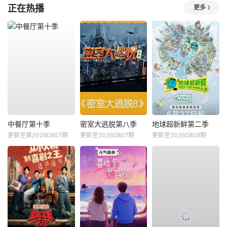
正在热播
更多
中餐厅第十季
密室大逃脱第八季
地球超新鲜第二季
更新至第20260807期
更新至20260807期
更新至20260808期