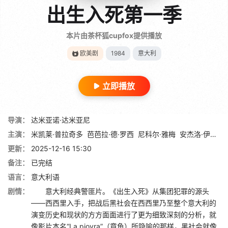
出生入死第一季
本片由茶杯狐cupfox提供播放
欧美剧
1984
意大利
立即播放
导演：
达米亚诺·达米亚尼
主演：
米凯莱·普拉奇多
芭芭拉·德·罗西
尼科尔·雅梅
安杰洛·伊凡蒂
更新：
2025-12-16 15:30
备注：
已完结
语言：
意大利语
剧情：
意大利经典警匪片。《出生入死》从集团犯罪的源头
——西西里入手，把战后黑社会在西西里乃至整个意大利的
演变历史和现状的方方面面进行了更为细致深刻的分析，就
像影片本名“La piovra”（章鱼）所隐喻的那样，黑社会就像