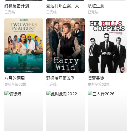
终极反击计划
爱达荷州血案：大学梦魇
肮脏生意
已完结
已完结
已完结
八月的两周
野探哈莉第五季
嗜警暴徒
更新至第02集
已完结
更新至第02集