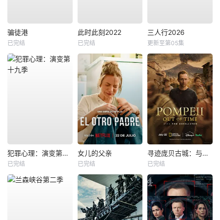
骗徒港
此时此刻2022
三人行2026
已完结
已完结
更新至第05集
犯罪心理：演变第十九季
女儿的父亲
寻迹庞贝古城：与汤姆·希德勒斯顿同行
已完结
已完结
已完结