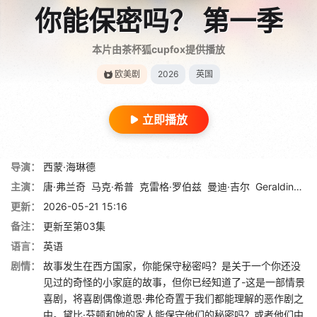
你能保密吗？ 第一季
本片由茶杯狐cupfox提供播放
欧美剧
2026
英国
立即播放
导演：
西蒙·海琳德
主演：
唐·弗兰奇
马克·希普
克雷格·罗伯兹
曼迪·吉尔
Geraldine McNulty
更新：
2026-05-21 15:16
备注：
更新至第03集
语言：
英语
剧情：
故事发生在西方国家，你能保守秘密吗？是关于一个你还没
见过的奇怪的小家庭的故事，但你已经知道了-这是一部情景
喜剧，将喜剧偶像道恩·弗伦奇置于我们都能理解的恶作剧之
中。黛比·芬顿和她的家人能保守他们的秘密吗？或者他们中