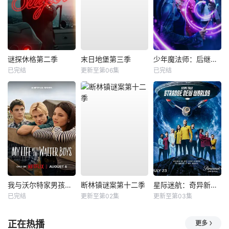
谜探休格第二季
末日地堡第三季
少年魔法师：后继者第三季
已完结
更新至第06集
已完结
我与沃尔特家男孩的生活第三季
断林镇谜案第十二季
星际迷航：奇异新世界第四季
已完结
更新至第02集
更新至第03集
正在热播
更多