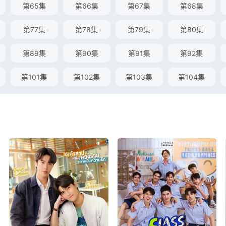
第65集
第66集
第67集
第68集
第77集
第78集
第79集
第80集
第89集
第90集
第91集
第92集
第101集
第102集
第103集
第104集