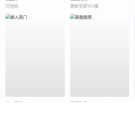
已完结
更新至第163集
嫁入高门
泰版跑男
更新至第10集
已完结
影视资源上传、存储服务。