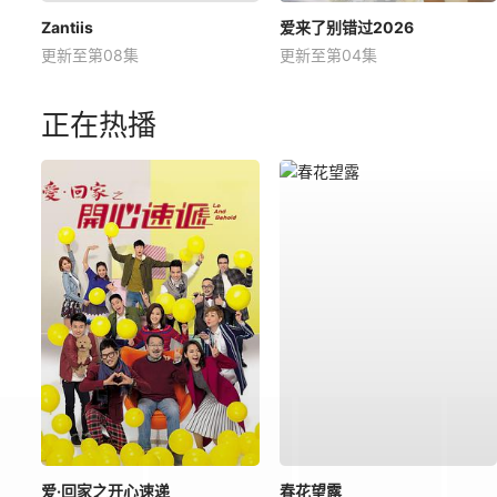
Zantiis
爱来了别错过2026
更新至第08集
更新至第04集
正在热播
爱·回家之开心速递
春花望露