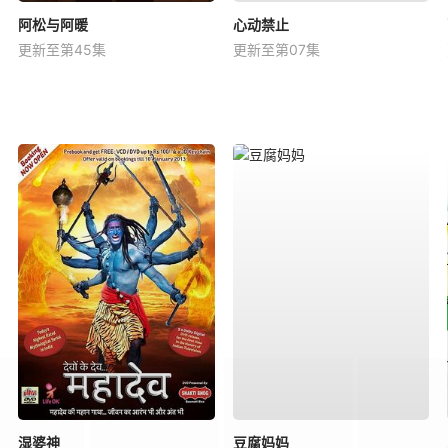
阿松与阿暖
心动禁止
更新至第45集
更新至第07集
湿婆神
豆腐妈妈