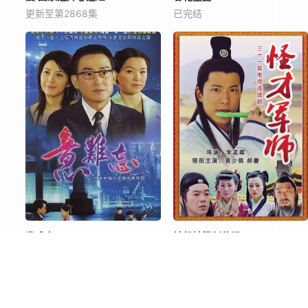
更新至第2868集
已完结
意难忘
神机妙算刘伯温2006
已完结
已完结
茶杯狐cupfox所有内容均来自互联网分享站点所提供的公开引用资源，未提供