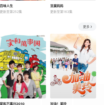
百味人生
豆腐妈妈
更新至第252集
更新至第163集
更多
家和万事兴2010
加油！美玲