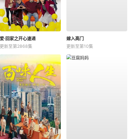
爱·回家之开心速递
嫁入高门
更新至第2868集
更新至第10集