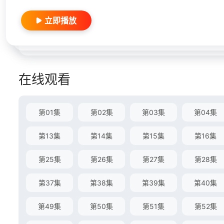
立即播放
在线观看
第01集
第02集
第03集
第04集
第13集
第14集
第15集
第16集
第25集
第26集
第27集
第28集
第37集
第38集
第39集
第40集
第49集
第50集
第51集
第52集