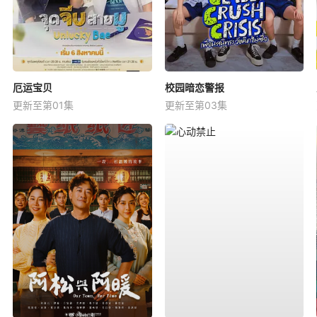
厄运宝贝
校园暗恋警报
更新至第01集
更新至第03集