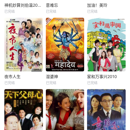
神机妙算刘伯温2006
意难忘
加油！美玲
已完结
已完结
已完结
夜市人生
湿婆神
家和万事兴2010
已完结
已完结
已完结