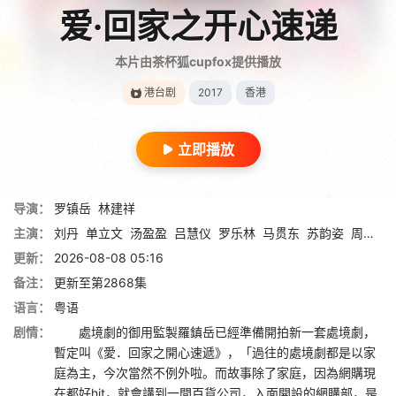
爱·回家之开心速递
本片由茶杯狐cupfox提供播放
港台剧
2017
香港
立即播放
导演：
罗镇岳
林建祥
主演：
刘丹
单立文
汤盈盈
吕慧仪
罗乐林
马贯东
苏韵姿
周嘉洛
更新：
2026-08-08 05:16
备注：
更新至第2868集
语言：
粤语
剧情：
處境劇的御用監製羅鎮岳已經準備開拍新一套處境劇，
暫定叫《愛．回家之開心速遞》，「過往的處境劇都是以家
庭為主，今次當然不例外啦。而故事除了家庭，因為網購現
在都好hit，就會講到一間百貨公司，入面開設的網購部，是