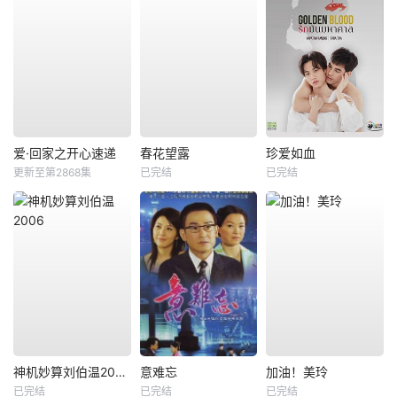
爱·回家之开心速递
春花望露
珍爱如血
更新至第2868集
已完结
已完结
神机妙算刘伯温2006
意难忘
加油！美玲
已完结
已完结
已完结