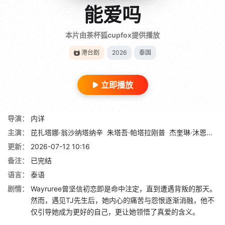
能爱吗
本片由茶杯狐cupfox提供播放
港台剧
2026
泰国
立即播放
导演：
内详
主演：
芘扎塔娜·翁沙纳塔纳辛
朱塔吾·帕塔拉刚普
杰奎琳·沐恩奇
查
更新：
2026-07-12 10:16
备注：
已完结
语言：
泰语
剧情：
Wayruree曾坚信初恋即是命中注定，直到遭遇背叛的那天。
然而，遇见TJ先生后，她内心的痛苦与怨恨逐渐消融，他不
仅引导她成为更好的自己，更让她领悟了真爱的含义。