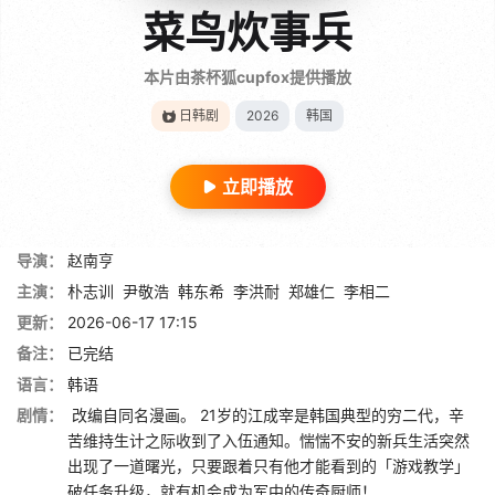
菜鸟炊事兵
本片由茶杯狐cupfox提供播放
日韩剧
2026
韩国
立即播放
导演：
赵南亨
主演：
朴志训
尹敬浩
韩东希
李洪耐
郑雄仁
李相二
更新：
2026-06-17 17:15
备注：
已完结
语言：
韩语
剧情：
改编自同名漫画。 21岁的江成宰是韩国典型的穷二代，辛
苦维持生计之际收到了入伍通知。惴惴不安的新兵生活突然
出现了一道曙光，只要跟着只有他才能看到的「游戏教学」
破任务升级，就有机会成为军中的传奇厨师！