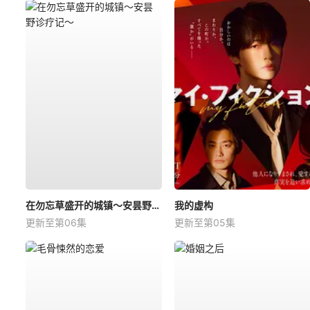
在勿忘草盛开的城镇～安昙野诊疗记～
我的虚构
更新至第06集
更新至第05集