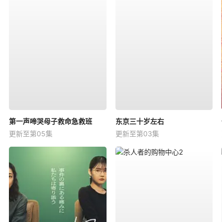
第一声啼哭母子救命急救班
东京三十岁左右
更新至第05集
更新至第03集