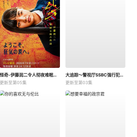
怪奇-伊藤润二令人彻夜难眠的奇异故事－
大追踪〜警视厅SSBC强行犯系〜第二季
更新至第05集
更新至第03集