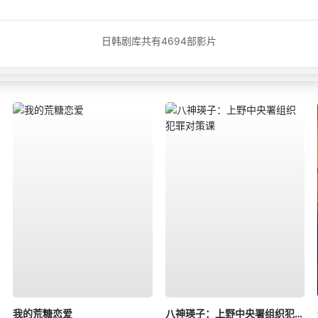
日韩剧库共有
4694
部影片
我的荒糖恋爱
八神瑛子：上野中央署组织犯罪对策课