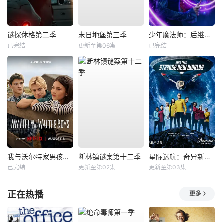
谜探休格第二季
末日地堡第三季
少年魔法师：后继者第三季
已完结
更新至第06集
已完结
我与沃尔特家男孩的生活第三季
断林镇谜案第十二季
星际迷航：奇异新世界第四季
已完结
更新至第02集
更新至第03集
正在热播
更多