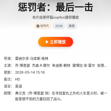
惩罚者：最后一击
本片由茶杯狐cupfox提供播放
动作片
2026
美国
立即播放
导演：
雷纳尔多·马库斯·格林
主演：
乔·博恩瑟
杰森·R·摩尔
朱迪斯·赖特
黛博拉·安·霍尔
安德烈·罗佑
更新：
2026-05-14 15:16
备注：
HD
语言：
英语
剧情：
弗兰克（乔·博恩瑟 饰）在寻找复仇之外的人生意义时，被一
股意想不到的力量拉回了战斗。