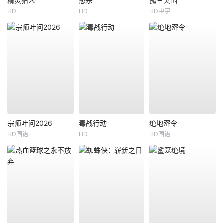
精灵猎人
怒杀
孤军突围
HD
HD
HD中字
宗师叶问2026
毒战行动
绝地密令
HD国语
HD
HD国语