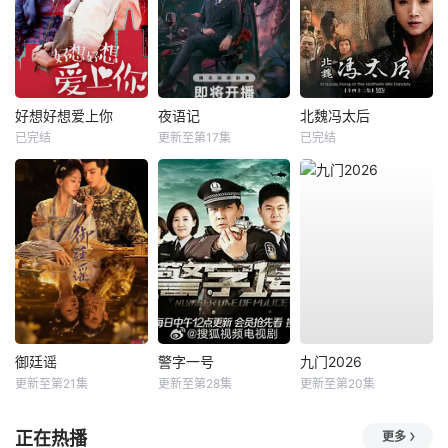
好想好想爱上你
夜语记
北魏冯太后
已完结
更新至第17集
已完结
御廷谣
警字一号
九门2026
更新至第21集
更新至第28集
更新至第20集
正在热播
更多