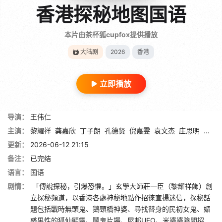
香港探秘地图国语
本片由茶杯狐cupfox提供播放
大陆剧
2026
香港
立即播放
导演：
王伟仁
主演：
黎耀祥
龚嘉欣
丁子朗
孔德贤
倪嘉雯
袁文杰
庄思明
蔡国
更新：
2026-06-12 21:15
备注：
已完结
语言：
国语
剧情：
「傳說探秘，引爆恐懼。」玄學大師莊一臣（黎耀祥飾）創
立探秘頻道，以香港各處神秘地點作招徠宣揚迷信，探秘話
題包括戰時無頭鬼、鵝頸橋神婆、尋找替身的民初女鬼、媚
惑男性的狐仙顯靈、鬧鬼片場、屋邨UFO、米婆婆陰間招