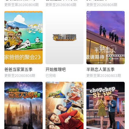
更新至第20260806期
更新至20260806期
更新至20260806期
爸爸当家第五季
开始推理吧
半熟恋人第五季
更新至20260806期
已完结
更新至第20260803期