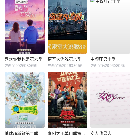
喜欢你我也是第六季
密室大逃脱第八季
中餐厅第十季
更新至20260806期
更新至第20260805期
更新至第20260806期
地球超新鲜第二季
喜剧之王单口季第三季
女人我最大