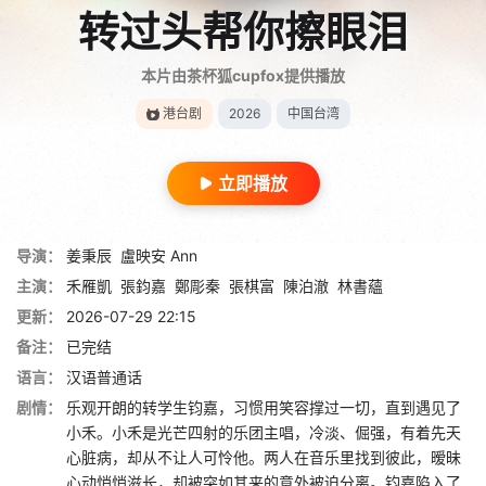
转过头帮你擦眼泪
本片由茶杯狐cupfox提供播放
港台剧
2026
中国台湾
立即播放
导演：
姜秉辰
盧映安 Ann
主演：
禾雁凱
張鈞嘉
鄭彫秦
張棋富
陳泊澈
林書蘊
更新：
2026-07-29 22:15
备注：
已完结
语言：
汉语普通话
剧情：
乐观开朗的转学生钧嘉，习惯用笑容撑过一切，直到遇见了
小禾。小禾是光芒四射的乐团主唱，冷淡、倔强，有着先天
心脏病，却从不让人可怜他。两人在音乐里找到彼此，暧昧
心动悄悄滋长，却被突如其来的意外被迫分离。钧嘉陷入了