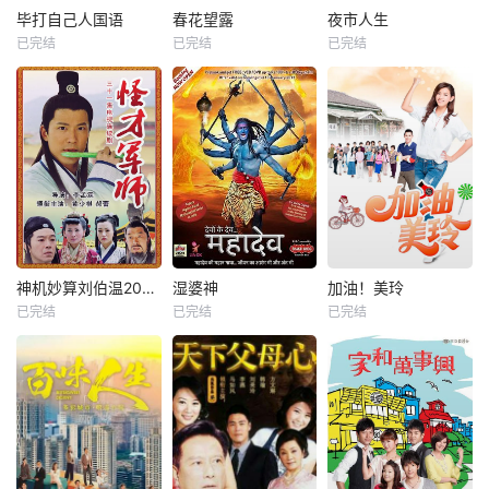
毕打自己人国语
春花望露
夜市人生
已完结
已完结
已完结
神机妙算刘伯温2006
湿婆神
加油！美玲
已完结
已完结
已完结