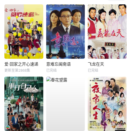
爱·回家之开心速递
意难忘闽南语
飞龙在天
更新至第2868集
已完结
已完结