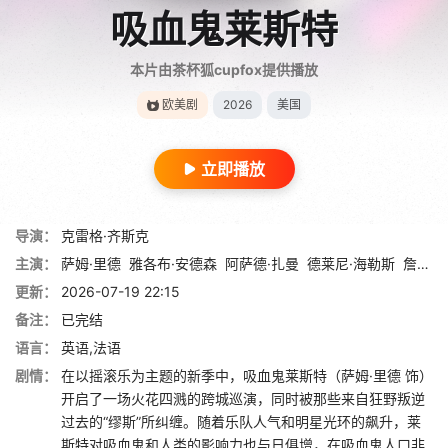
吸血鬼莱斯特
本片由茶杯狐cupfox提供播放
欧美剧
2026
美国
立即播放
导演：
克雷格·齐斯克
主演：
萨姆·里德
雅各布·安德森
阿萨德·扎曼
德莱尼·海勒斯
詹妮弗·艾莉
更新：
2026-07-19 22:15
备注：
已完结
语言：
英语,法语
剧情：
在以摇滚乐为主题的新季中，吸血鬼莱斯特（萨姆·里德 饰）
开启了一场火花四溅的跨城巡演，同时被那些来自狂野叛逆
过去的“缪斯”所纠缠。随着乐队人气和明星光环的飙升，莱
斯特对吸血鬼和人类的影响力也与日俱增，在吸血鬼人口非