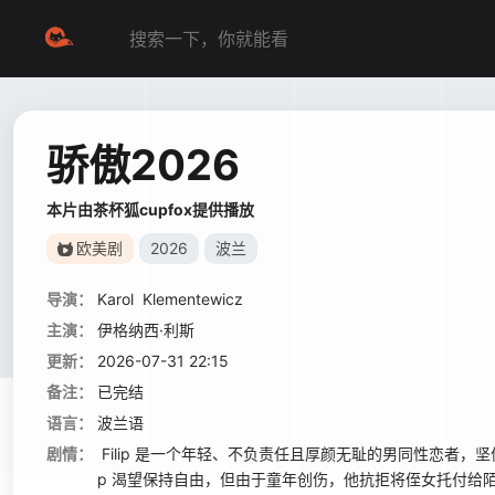
骄傲2026
本片由茶杯狐cupfox提供播放
欧美剧
2026
波兰
导演：
Karol
Klementewicz
主演：
伊格纳西·利斯
更新：
2026-07-31 22:15
备注：
已完结
语言：
波兰语
剧情：
Filip 是一个年轻、不负责任且厚颜无耻的男同性恋者，
p 渴望保持自由，但由于童年创伤，他抗拒将侄女托付给陌