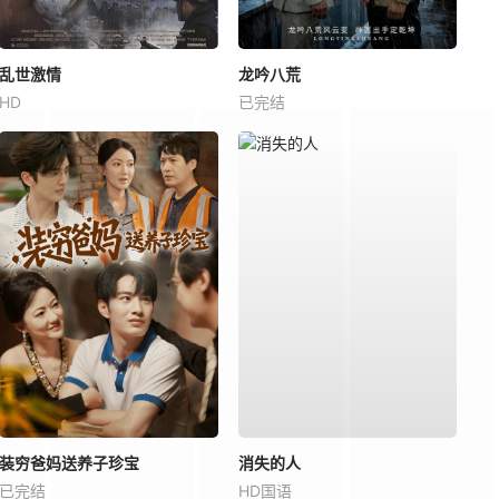
乱世激情
龙吟八荒
HD
已完结
装穷爸妈送养子珍宝
消失的人
已完结
HD国语