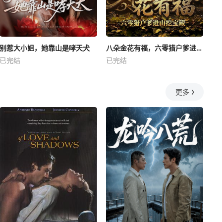
别惹大小姐，她靠山是哮天犬
八朵金花有福，六零猎户爹进山挖宝藏
已完结
已完结
更多