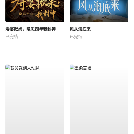
寿宴掀桌，隐忍四年我封神
风从海底来
已完结
已完结