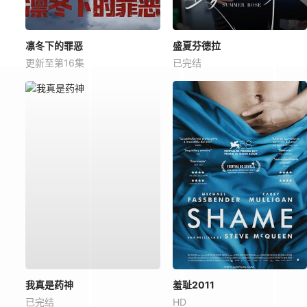
凛冬下的罪恶
盛夏芬德拉
更新至第16集
已完结
我真是药神
羞耻2011
已完结
HD