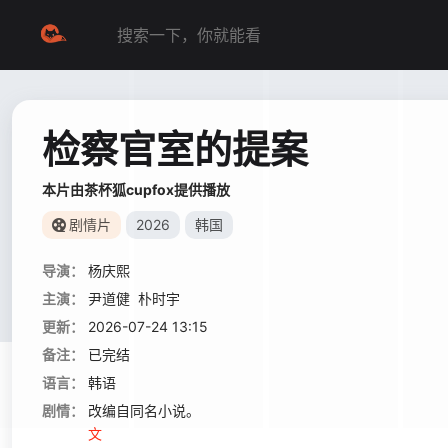
检察官室的提案
本片由茶杯狐cupfox提供播放
剧情片
2026
韩国
导演：
杨庆熙
主演：
尹道健
朴时宇
更新：
2026-07-24 13:15
备注：
已完结
语言：
韩语
剧情：
改编自同名小说。 背负着杀人犯之子污
文