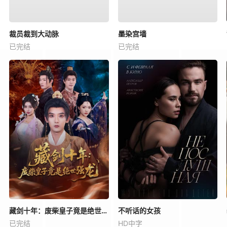
裁员裁到大动脉
墨染宫墙
已完结
已完结
藏剑十年：废柴皇子竟是绝世强龙
不听话的女孩
已完结
HD中字