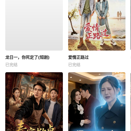
龙日一，你死定了(短剧)
爱情正路过
已完结
已完结