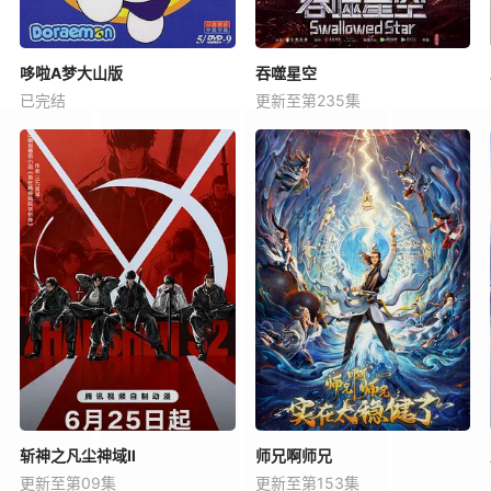
哆啦A梦大山版
吞噬星空
已完结
更新至第235集
斩神之凡尘神域Ⅱ
师兄啊师兄
更新至第09集
更新至第153集