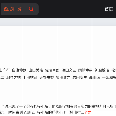
首页
搜一搜
山广行
白旗伸朗
山口美浩
佐藤育郎
津田义三
冈崎幸男
神原敏昭
松
咏二
堀胜之祐
上田祐司
天野由梨
梁田清之
岩田安生
高山南
一条和
当时出现了一个最强的役小角，他降服了拥有强大实力的鬼神为自己所用
息。时间来到了现代，役小角的后代小明（横山智...
全文