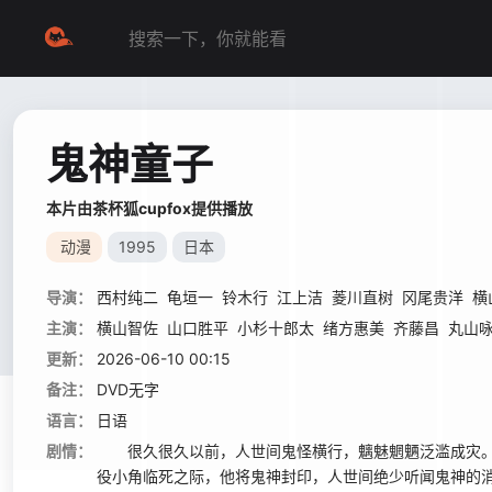
鬼神童子
本片由茶杯狐cupfox提供播放
动漫
1995
日本
导演：
西村纯二
龟垣一
铃木行
江上洁
菱川直树
冈尾贵洋
横
主演：
横山智佐
山口胜平
小杉十郎太
绪方惠美
齐藤昌
丸山
更新：
2026-06-10 00:15
备注：
DVD无字
语言：
日语
剧情：
很久很久以前，人世间鬼怪横行，魑魅魍魉泛滥成灾。
役小角临死之际，他将鬼神封印，人世间绝少听闻鬼神的消