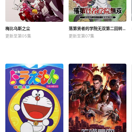
梅比乌斯之尘
落第贤者的学院无双第二回转生，S等级作弊魔术师冒险记
更新至第05集
更新至第07集