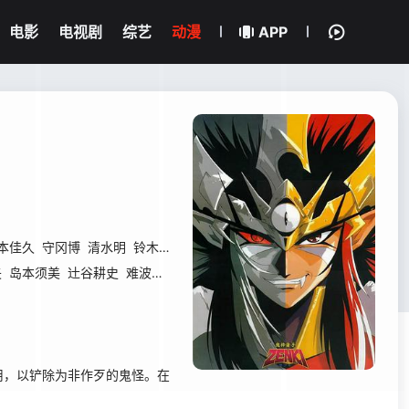
电影
电视剧
综艺
动漫
APP
本佳久
守冈博
清水明
铃木吉男
矢
岛本须美
辻谷耕史
难波圭一
大谷育江
石坂浩二
三石琴乃
冈村明
，以铲除为非作歹的鬼怪。在