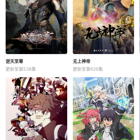
逆天至尊
无上神帝
更新至第538集
更新至第629集