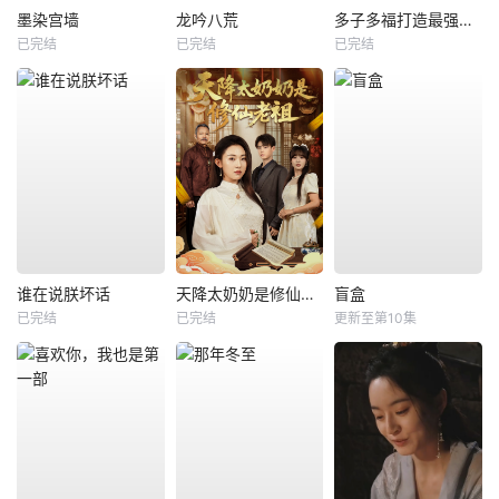
墨染宫墙
龙吟八荒
多子多福打造最强修仙家族
已完结
已完结
已完结
谁在说朕坏话
天降太奶奶是修仙老祖
盲盒
已完结
已完结
更新至第10集