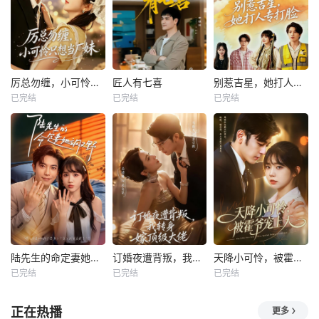
厉总勿缠，小可怜只想当厂妹
匠人有七喜
别惹吉星，她打人专打脸
已完结
已完结
已完结
陆先生的命定妻她飒又野
订婚夜遭背叛，我转身嫁顶级大佬
天降小可怜，被霍爷宠上天
已完结
已完结
已完结
正在热播
更多