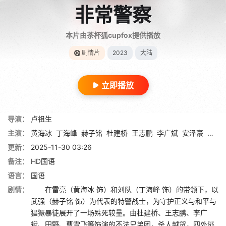
非常警察
本片由茶杯狐cupfox提供播放
剧情片
2023
大陆
立即播放
导演：
卢祖生
主演：
黄海冰
丁海峰
赫子铭
杜建桥
王志鹏
李广斌
安泽豪
田野
更新：
2025-11-30 03:26
备注：
HD国语
语言：
国语
剧情：
在雷亮（黄海冰 饰）和刘队（丁海峰 饰）的带领下，以
武强（赫子铭 饰）为代表的特警战士，为守护正义与和平与
猖獗暴徒展开了一场殊死较量。由杜建桥、王志鹏、李广
斌、田野、曹雪飞等饰演的不法兄弟团，杀人越货，四处逃