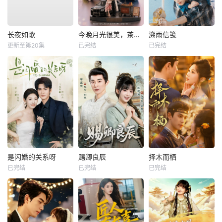
长夜如歌
今晚月光很美，茶香四溢
溯雨信笺
更新至第20集
已完结
已完结
是闪婚的关系呀
赐卿良辰
择木而栖
已完结
已完结
已完结