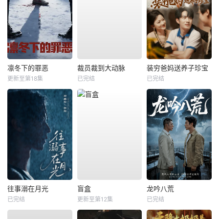
凛冬下的罪恶
裁员裁到大动脉
装穷爸妈送养子珍宝
更新至第18集
已完结
已完结
往事溺在月光
盲盒
龙吟八荒
已完结
更新至第12集
已完结