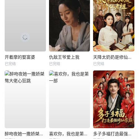
开着摩的娶富婆
仇敌王爷爱上我
天降太奶奶是修仙老祖
已完结
已完结
已完结
醉吻夜她一撒娇桀骜大佬心狂跳
喜欢你，我也是第一部
多子多福打造最强修仙家族