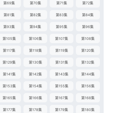
第69集
第70集
第71集
第72集
第81集
第82集
第83集
第84集
第93集
第94集
第95集
第96集
第105集
第106集
第107集
第108集
第117集
第118集
第119集
第120集
第129集
第130集
第131集
第132集
第141集
第142集
第143集
第144集
第153集
第154集
第155集
第156集
第165集
第166集
第167集
第168集
第177集
第178集
第179集
第180集