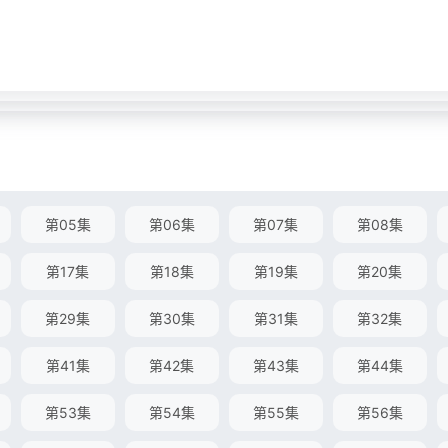
第05集
第06集
第07集
第08集
第17集
第18集
第19集
第20集
第29集
第30集
第31集
第32集
第41集
第42集
第43集
第44集
第53集
第54集
第55集
第56集