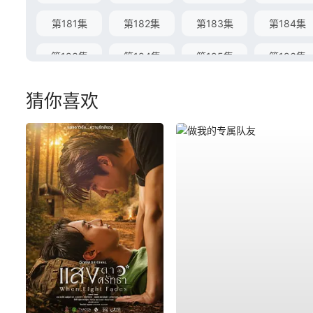
第181集
第182集
第183集
第184集
第193集
第194集
第195集
第196集
第205集
第206集
第207集
第208集
猜你喜欢
第217集
第218集
第219集
第220集
第229集
第230集
第231集
第232集
第241集
第242集
第243集
第244集
第253集
第254集
第255集
第256集
第265集
第266集
第267集
第268集
第277集
第278集
第279集
第280集