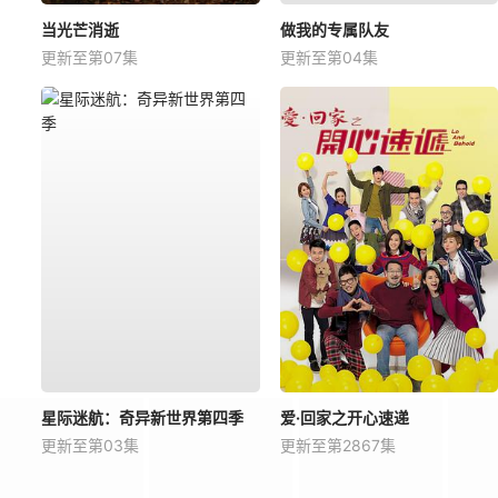
第289集
第290集
第291集
第292集
当光芒消逝
做我的专属队友
更新至第07集
更新至第04集
第301集
第302集
第303集
第304集
第313集
第314集
第315集
第316集
第325集
第326集
第327集
第328集
第337集
第338集
第339集
第340集
第349集
第350集
第351集
第352集
第361集
第362集
第363集
第364集
第373集
第374集
第375集
第376集
星际迷航：奇异新世界第四季
爱·回家之开心速递
第385集
第386集
第387集
第388集
更新至第03集
更新至第2867集
第397集
第398集
第399集
第400集