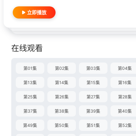
立即播放
在线观看
第01集
第02集
第03集
第04集
第13集
第14集
第15集
第16集
第25集
第26集
第27集
第28集
第37集
第38集
第39集
第40集
第49集
第50集
第51集
第52集