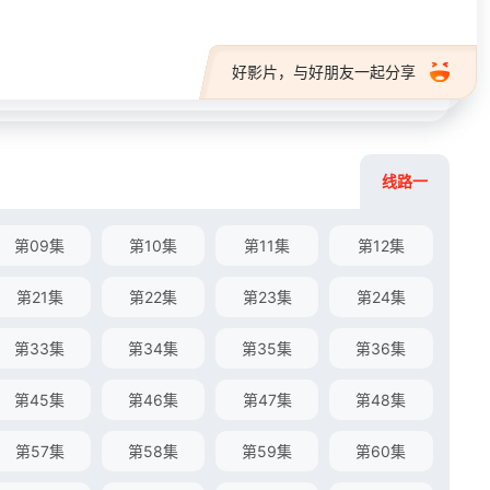
好影片，与好朋友一起分享
线路一
第09集
第10集
第11集
第12集
第21集
第22集
第23集
第24集
第33集
第34集
第35集
第36集
第45集
第46集
第47集
第48集
第57集
第58集
第59集
第60集