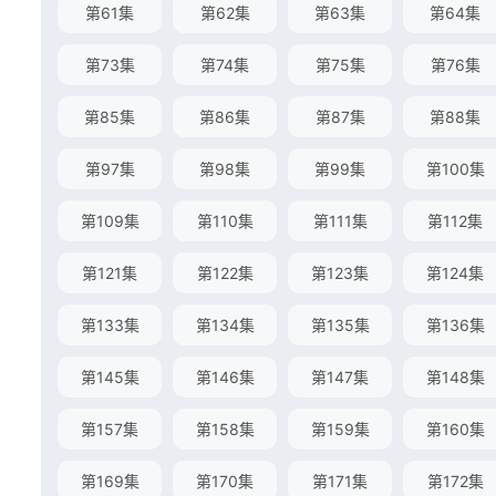
第61集
第62集
第63集
第64集
第73集
第74集
第75集
第76集
第85集
第86集
第87集
第88集
第97集
第98集
第99集
第100集
第109集
第110集
第111集
第112集
第121集
第122集
第123集
第124集
第133集
第134集
第135集
第136集
第145集
第146集
第147集
第148集
第157集
第158集
第159集
第160集
第169集
第170集
第171集
第172集