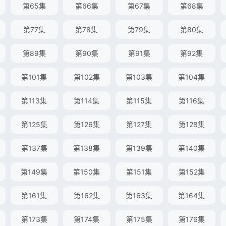
第65集
第66集
第67集
第68集
第77集
第78集
第79集
第80集
第89集
第90集
第91集
第92集
第101集
第102集
第103集
第104集
第113集
第114集
第115集
第116集
第125集
第126集
第127集
第128集
第137集
第138集
第139集
第140集
第149集
第150集
第151集
第152集
第161集
第162集
第163集
第164集
第173集
第174集
第175集
第176集