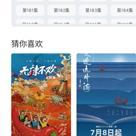
第181集
第182集
第183集
第184集
第193集
第194集
第195集
第196集
猜你喜欢