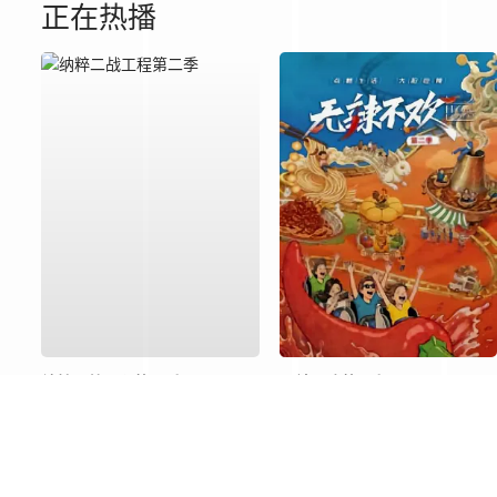
正在热播
纳粹二战工程第二季
无辣不欢第2季
已完结
已完结