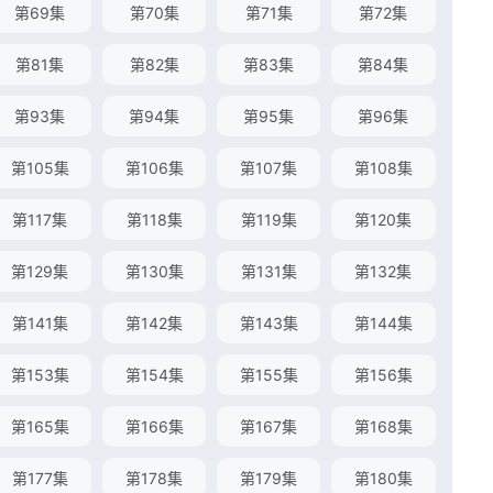
第69集
第70集
第71集
第72集
第81集
第82集
第83集
第84集
第93集
第94集
第95集
第96集
第105集
第106集
第107集
第108集
第117集
第118集
第119集
第120集
第129集
第130集
第131集
第132集
第141集
第142集
第143集
第144集
第153集
第154集
第155集
第156集
第165集
第166集
第167集
第168集
第177集
第178集
第179集
第180集