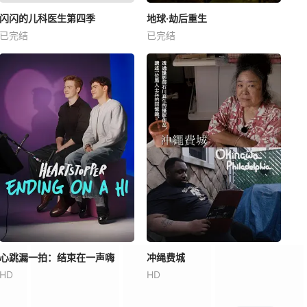
闪闪的儿科医生第四季
地球·劫后重生
已完结
已完结
心跳漏一拍：结束在一声嗨
冲绳费城
HD
HD