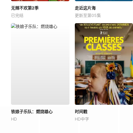
无辣不欢第2季
走近这片海
已完结
更新至第05集
铁娘子乐队：燃烧雄心
时间戳
HD
HD中字