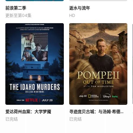
前浪第二季
逝水与流年
更新至第04集
HD
爱达荷州血案：大学梦魇
寻迹庞贝古城：与汤姆·希德勒斯顿同行
已完结
已完结