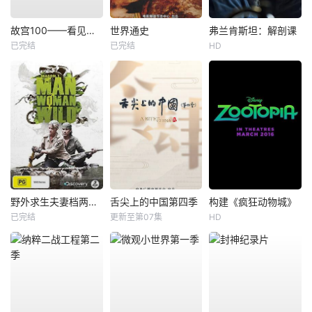
故宫100——看见看不见的紫禁城
世界通史
弗兰肯斯坦：解剖课
已完结
已完结
HD
野外求生夫妻档两季全
舌尖上的中国第四季
构建《疯狂动物城》
已完结
更新至第07集
HD