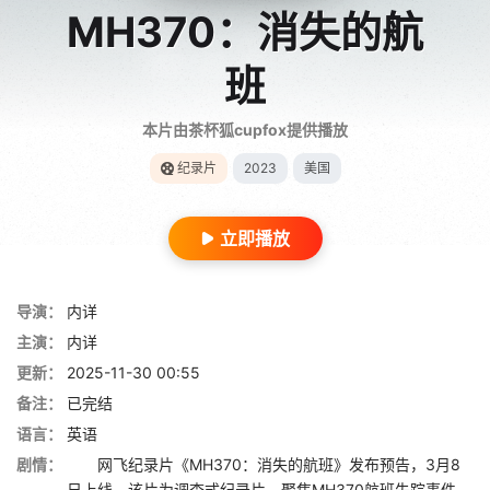
MH370：消失的航
班
本片由茶杯狐cupfox提供播放
纪录片
2023
美国
立即播放
导演：
内详
主演：
内详
更新：
2025-11-30 00:55
备注：
已完结
语言：
英语
剧情：
网飞纪录片《MH370：消失的航班》发布预告，3月8
日上线。该片为调查式纪录片，聚焦MH370航班失踪事件，