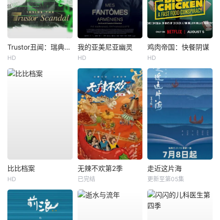
Trustor丑闻：瑞典金融案内幕
我的亚美尼亚幽灵
鸡肉帝国：快餐阴谋
HD
HD
HD
比比档案
无辣不欢第2季
走近这片海
HD
已完结
更新至第05集