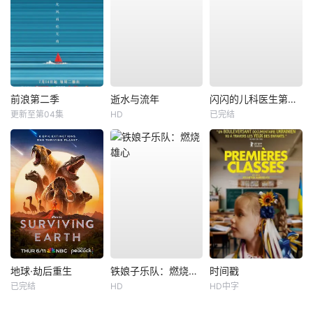
前浪第二季
逝水与流年
闪闪的儿科医生第四季
更新至第04集
HD
已完结
地球·劫后重生
铁娘子乐队：燃烧雄心
时间戳
已完结
HD
HD中字