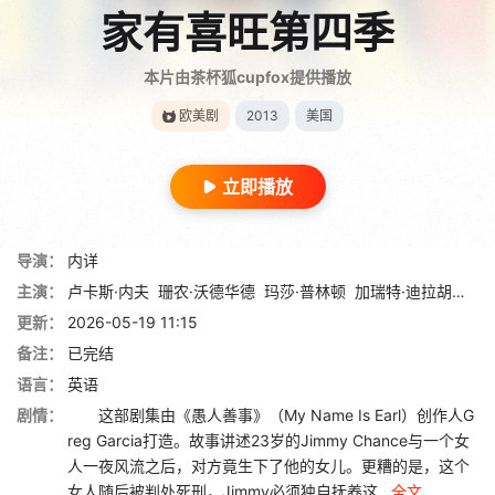
家有喜旺第四季
本片由茶杯狐cupfox提供播放
欧美剧
2013
美国
立即播放
导演：
内详
主演：
卢卡斯·内夫
珊农·沃德华德
玛莎·普林顿
加瑞特·迪拉胡特
克
更新：
2026-05-19 11:15
备注：
已完结
语言：
英语
剧情：
这部剧集由《愚人善事》（My Name Is Earl）创作人G
reg Garcia打造。故事讲述23岁的Jimmy Chance与一个女
人一夜风流之后，对方竟生下了他的女儿。更糟的是，这个
女人随后被判处死刑，Jimmy必须独自抚养这...
全文