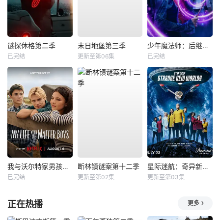
谜探休格第二季
末日地堡第三季
少年魔法师：后继者第三季
已完结
更新至第06集
已完结
我与沃尔特家男孩的生活第三季
断林镇谜案第十二季
星际迷航：奇异新世界第四季
已完结
更新至第02集
更新至第03集
正在热播
更多