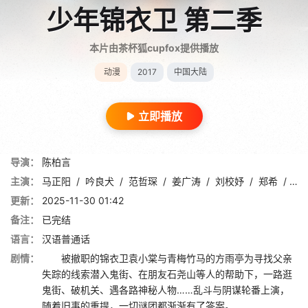
少年锦衣卫 第二季
本片由茶杯狐cupfox提供播放
动漫
2017
中国大陆
立即播放
导演：
陈柏言
主演：
马正阳
/
吟良犬
/
范哲琛
/
姜广涛
/
刘校妤
/
郑希
/
邱
更新：
2025-11-30 01:42
备注：
已完结
语言：
汉语普通话
剧情：
被撤职的锦衣卫袁小棠与青梅竹马的方雨亭为寻找父亲
失踪的线索潜入鬼街、在朋友石尧山等人的帮助下，一路逛
鬼街、破机关、遇各路神秘人物……乱斗与阴谋轮番上演，
随着旧事的重提，一切谜团都渐渐有了答案。