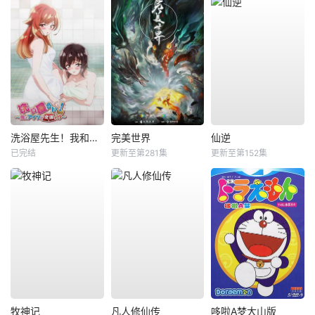
洗浴屋先生！我和那家伙在女浴池！？
完美世界
仙逆
已完结
更新至第281集
更新至第152集
牧神记
凡人修仙传
哆啦A梦大山版