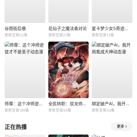
谷雨街后巷
花仙子之魔法香对论
星卡梦少女5奇迹绽放
更新至第02集
更新至第21集
更新至第12集
师尊：这个冲师逆徒才不是圣子动态漫
全民转职：驭龙师是最弱职业？动态漫
绑定破产AI，我开局氪成大神动态漫
更新至第189集
更新至第94集
更新至第39集
正在热播
更多