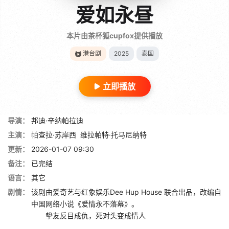
爱如永昼
本片由茶杯狐cupfox提供播放
港台剧
2025
泰国
立即播放
导演：
邦迪·辛纳帕拉迪
主演：
帕查拉·苏岸西
维拉帕特·托马尼纳特
更新：
2026-01-07 09:30
备注：
已完结
语言：
其它
剧情：
该剧由爱奇艺与红象娱乐Dee Hup House 联合出品，改编自
中国网络小说《爱情永不落幕》。
挚友反目成仇，死对头变成情人