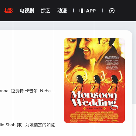
电影
电视剧
综艺
动漫
APP
anna
拉贾特·卡普尔
Neha Dubey
Kemaya Kidwai
伊沙·奈尔
兰迪普·
n Shah 饰）为她选定的如意