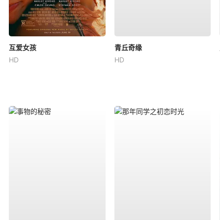
互爱女孩
青丘奇缘
HD
HD