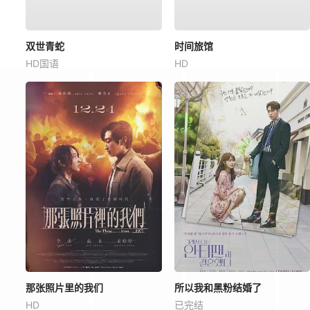
双世青蛇
时间旅馆
HD国语
HD
那张照片里的我们
所以我和黑粉结婚了
HD
已完结