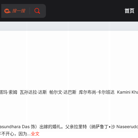
首页
搜一搜
塔玛·索姆
瓦孙达拉·达斯
帕尔文·达巴斯
库尔布尚·卡尔班达
Kamini Kh
ara Das 饰）出嫁的婚礼。父亲拉里特（纳萨鲁丁•沙 Naseeruddi
开心，因为...
全文