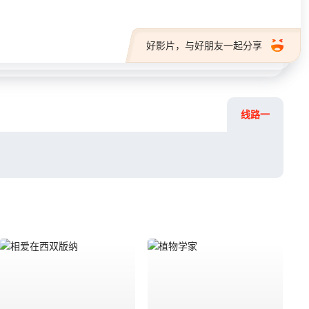
好影片，与好朋友一起分享
线路一