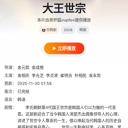
大王世宗
本片由茶杯狐cupfox提供播放
日韩剧
2008
韩国
立即播放
导演：
金元熙
金成根
主演：
金相庆
李允芝
李贞贤
崔明吉
朴相民
金永哲
更新：
2025-11-30 01:58
备注：
已完结
语言：
韩语
剧情：
李氏朝鲜第4代国王世宗是韩国人引以为傲的一代圣
君。这部剧迎合了当今韩国人渴望杰出偶像领导人的心理，
讲述了世宗令人尊崇的一生，借以唤起当代韩国人的历史自
豪感和民族自尊心。 世宗一生勤奋好学，心系百姓，爱