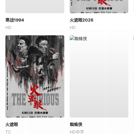
寒战1994
火遮眼2026
HD
HD
火遮眼
蜘蛛侠
TC
HD中字