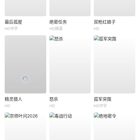
最后孤屋
绝密任务
双枪红娘子
HD中字
HD国语
HD
精灵猎人
怒杀
孤军突围
HD
HD
HD中字