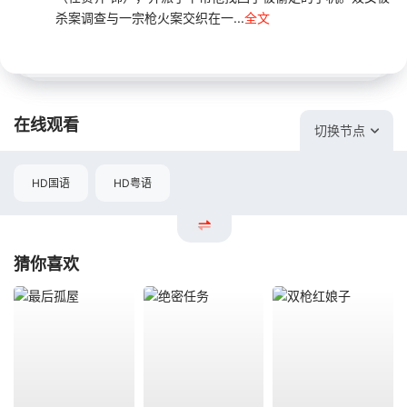
杀案调查与一宗枪火案交织在一...
全文
在线观看
切换节点
HD国语
HD粤语
猜你喜欢