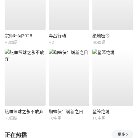
宗师叶问2026
毒战行动
绝地密令
HD国语
HD
HD国语
热血篮球之永不放弃
蜘蛛侠：崭新之日
鲨笼绝境
HD国语
TC中字
TC中字
正在热播
更多