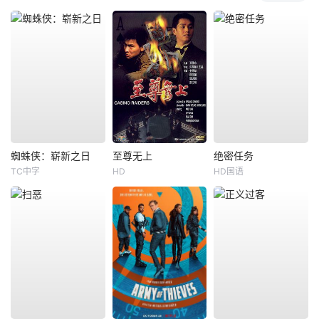
蜘蛛侠：崭新之日
至尊无上
绝密任务
TC中字
HD
HD国语