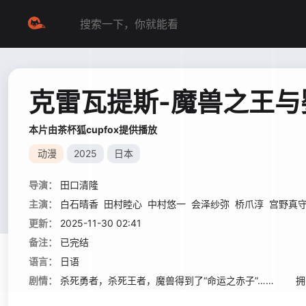
克雷瓦提斯-魔兽之王与
本片由茶杯狐cupfox提供播放
动漫
2025
日本
导演：
田口清隆
主演：
白石晴香
田村睦心
中村悠一
会泽纱弥
桥爪淳
宫野真
更新：
2025-11-30 02:41
备注：
已完结
语言：
日语
剧情：
杀死勇者，杀死王者，魔兽得到了“命运之赤子”…… 拥有