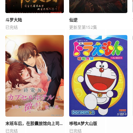
斗罗大陆
仙逆
已完结
更新至第152集
末班车后，在胶囊旅馆向上司传递微热的夜晚
哆啦A梦大山版
已完结
已完结