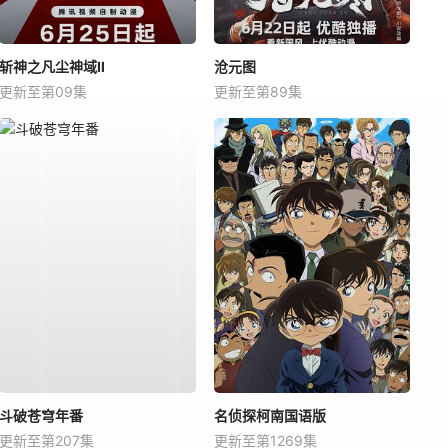
斩神之凡尘神域Ⅱ
沧元图
更新至第09集
更新至第89集
斗破苍穹年番
名侦探柯南国语版
更新至第207集
更新至第1269集