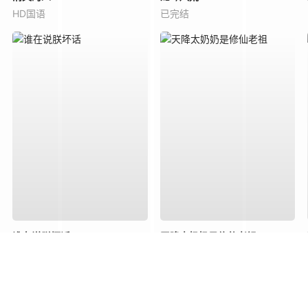
HD国语
已完结
谁在说朕坏话
天降太奶奶是修仙老祖
已完结
已完结
影视资源上传、存储服务。