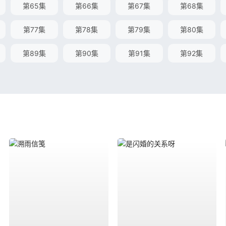
第65集
第66集
第67集
第68集
第77集
第78集
第79集
第80集
第89集
第90集
第91集
第92集