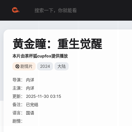
黄金瞳：重生觉醒
本片由茶杯狐cupfox提供播放
剧情片
2024
大陆
导演：
内详
主演：
内详
更新：
2025-11-30 03:15
备注：
已完结
语言：
国语
剧情：