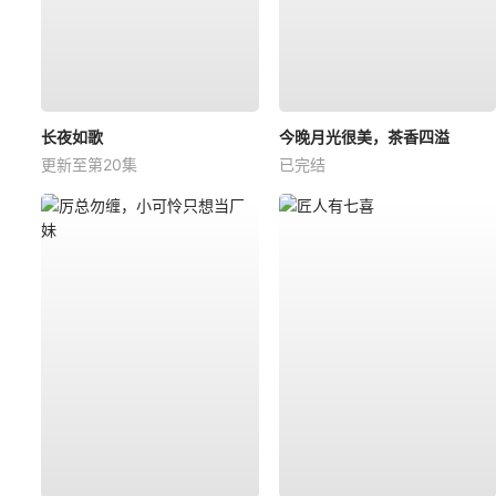
长夜如歌
今晚月光很美，茶香四溢
更新至第20集
已完结