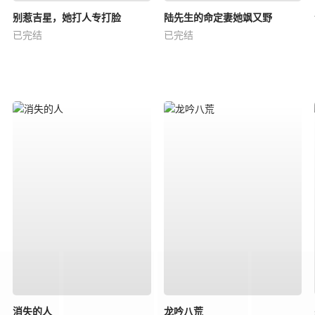
别惹吉星，她打人专打脸
陆先生的命定妻她飒又野
已完结
已完结
消失的人
龙吟八荒