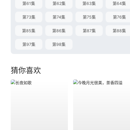
第61集
第62集
第63集
第64集
第73集
第74集
第75集
第76集
第85集
第86集
第87集
第88集
第97集
第98集
猜你喜欢