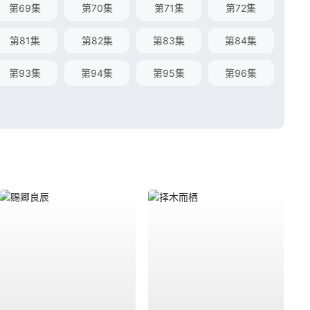
第69集
第70集
第71集
第72集
第81集
第82集
第83集
第84集
第93集
第94集
第95集
第96集