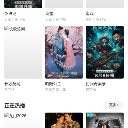
夜语记
盲盒
南戏
更新至第14集
更新至第10集
更新至第12集
长歌莫问
昭阳公主
民间奇案录
已完结
更新至第18集
已完结
正在热播
更多