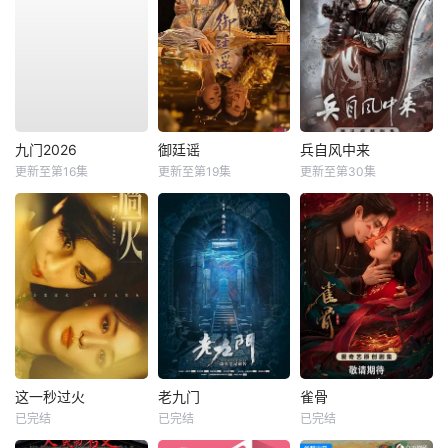
九门2026
御廷谣
兵自风中来
更新至第16集
更新至第19集
更新至第30集
这一秒过火
老九门
雀骨
已完结
已完结
已完结