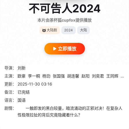
不可告人2024
本片由茶杯狐cupfox提供播放
大陆剧
2024
大陆
立即播放
导演：
刘新
主演：
欧豪
李一桐
杨玏
张国强
胡连馨
赵阳
刘奕君
王同辉
陈楚
更新：
2025-11-30 03:16
备注：
已完结
语言：
国语
剧情：
一触即发的黑白较量，暗流涌动的正邪对决！在复杂人
性极限拉扯的背后究竟隐藏着什么？