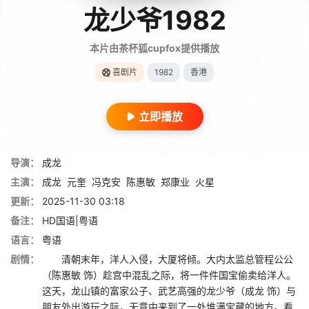
龙少爷1982
本片由茶杯狐cupfox提供播放
喜剧片
1982
香港
立即播放
导演：
成龙
主演：
成龙
元奎
冯克安
陈惠敏
郑康业
火星
更新：
2025-11-30 03:18
备注：
HD国语|粤语
语言：
粤语
剧情：
清朝末年，洋人入侵，大厦将倾。大内太监总管程公公
（陈惠敏 饰）趁宫中混乱之际，将一件件国宝偷卖给洋人。
这天，龙山镇的富家公子、武艺高强的龙少爷（成龙 饰）与
朋友外出游玩之际，无意中来到了一处堆满宝藏的地方。看