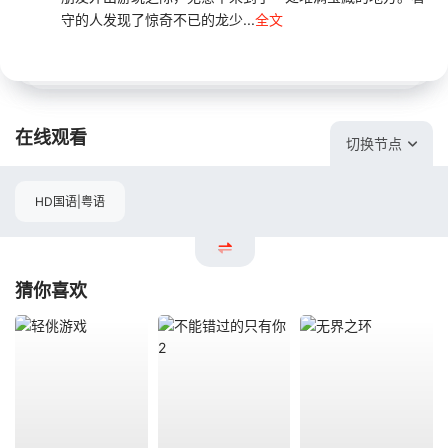
守的人发现了惊奇不已的龙少...
全文
在线观看
切换节点
HD国语|粤语
猜你喜欢