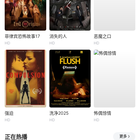
菲律宾恐怖故事17
消失的人
恶魔之口
HD
HD
HD
强迫
洗净2025
怖偶惊情
HD
HD
HD
正在热播
更多