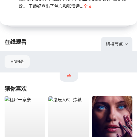
效。 王恭妃查出了兰心和张清远...
全文
在线观看
切换节点
HD国语
猜你喜欢