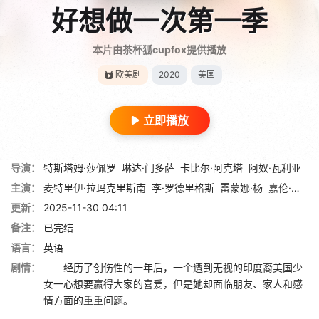
好想做一次第一季
本片由茶杯狐cupfox提供播放
欧美剧
2020
美国
立即播放
导演：
特斯塔姆·莎佩罗
琳达·门多萨
卡比尔·阿克塔
阿奴·瓦利亚
主演：
麦特里伊·拉玛克里斯南
李·罗德里格斯
雷蒙娜·杨
嘉伦·李维森
更新：
2025-11-30 04:11
备注：
已完结
语言：
英语
剧情：
经历了创伤性的一年后，一个遭到无视的印度裔美国少
女一心想要赢得大家的喜爱，但是她却面临朋友、家人和感
情方面的重重问题。