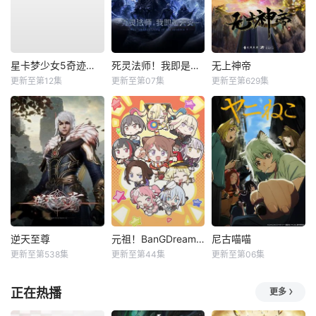
星卡梦少女5奇迹绽放
死灵法师！我即是天灾动漫
无上神帝
更新至第12集
更新至第07集
更新至第629集
逆天至尊
元祖！BanGDream酱
尼古喵喵
更新至第538集
更新至第44集
更新至第06集
正在热播
更多