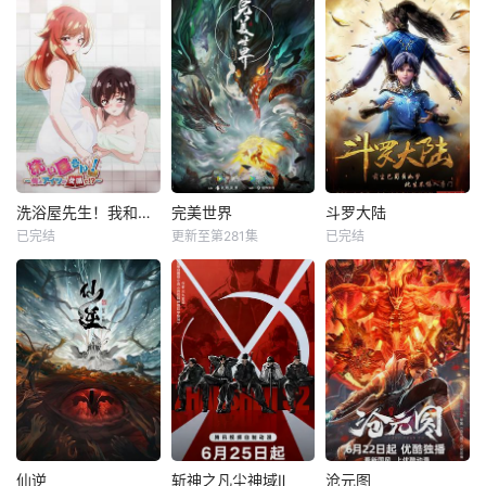
洗浴屋先生！我和那家伙在女浴池！？
完美世界
斗罗大陆
已完结
更新至第281集
已完结
仙逆
斩神之凡尘神域Ⅱ
沧元图