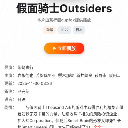
假面骑士Outsiders
本片由茶杯狐cupfox提供播放
动漫
2022
日本
立即播放
导演：
柴崎贵行
主演：
岩永彻也
芳贺优里亚
樱木那智
新井舞良
萩野崇
阪田雅信
更新：
2025-11-30 03:26
备注：
已完结
语言：
日语
剧情：
与假面骑士Thousand Ark的游戏中取得胜利的檀黎斗借
着幻梦无双卡带的力量，陆续收购IT相关的风险投资企业，
扩大幻Corporation。但随后Smart Brain的形象女郎兼社长
秘Smart Queen出现，宣告已经完成了幻...
全文