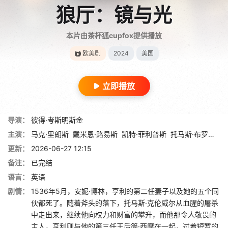
狼厅：镜与光
本片由茶杯狐cupfox提供播放
欧美剧
2024
美国
立即播放
导演：
彼得·考斯明斯金
主演：
马克·里朗斯
戴米恩·路易斯
凯特·菲利普斯
托马斯·布罗迪-桑斯特
更新：
2026-06-27 12:15
备注：
已完结
语言：
英语
剧情：
1536年5月，安妮·博林，亨利的第二任妻子以及她的五个同
伙都死了。随着斧头的落下，托马斯·克伦威尔从血腥的屠杀
中走出来，继续他向权力和财富的攀升，而他那令人敬畏的
主人，亨利则与他的第三任王后简·西摩在一起，过着短暂的