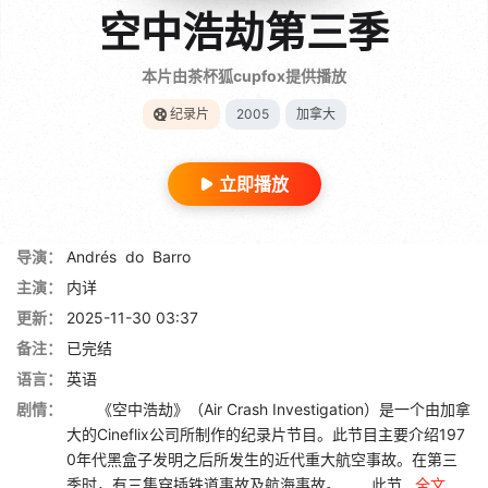
空中浩劫第三季
本片由茶杯狐cupfox提供播放
纪录片
2005
加拿大
立即播放
导演：
Andrés
do
Barro
主演：
内详
更新：
2025-11-30 03:37
备注：
已完结
语言：
英语
剧情：
《空中浩劫》（Air Crash Investigation）是一个由加拿
大的Cineflix公司所制作的纪录片节目。此节目主要介绍197
0年代黑盒子发明之后所发生的近代重大航空事故。在第三
季时，有三集穿插铁道事故及航海事故。 此节...
全文