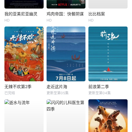
我的亚美尼亚幽灵
鸡肉帝国：快餐阴谋
比比档案
HD
HD
HD
无辣不欢第2季
走近这片海
前浪第二季
已完结
更新至第05集
更新至第04集