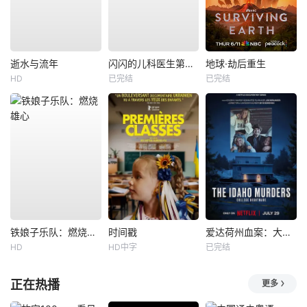
逝水与流年
闪闪的儿科医生第四季
地球·劫后重生
HD
已完结
已完结
铁娘子乐队：燃烧雄心
时间戳
爱达荷州血案：大学梦魇
HD
HD中字
已完结
正在热播
更多