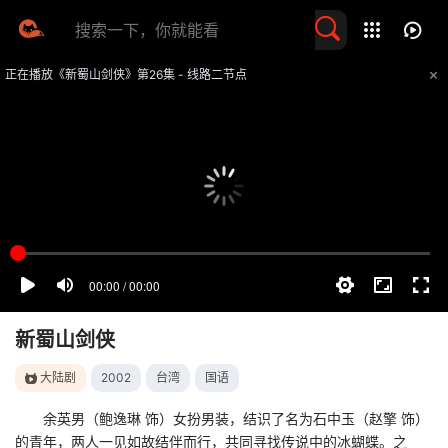
留言求片
正在播放《新蜀山剑侠》第26集 - 线路二节点
提醒
不要轻易相信视频中的任何广告，谨防上当受骗
技巧
如遇视频无法播放或加载速度慢，可尝试切换播放线路
新蜀山剑侠
大陆剧
2002
台湾
国语
余英男（鲍逸琳 饰）女扮男装，结识了名为石中玉（赵擎 饰）
的青年，两人一见如故结伴而行，共同寻找传说中的冰蝴蝶。之