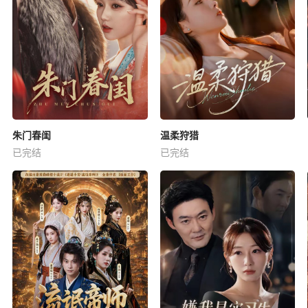
朱门春闺
温柔狩猎
已完结
已完结