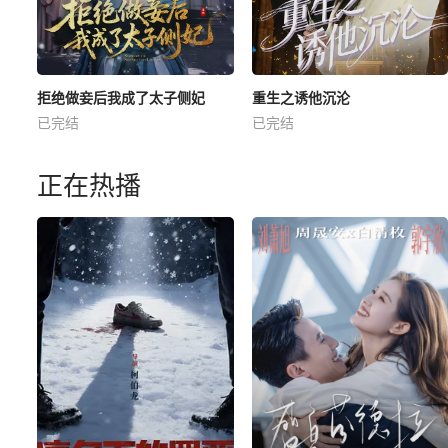
拒绝做妾后我成了太子侧妃
重生之诱他沉沦
已完结
已完结
正在热播