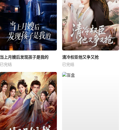
当上月嫂后发现孩子是我的
清冷权臣他又争又抢
已完结
已完结