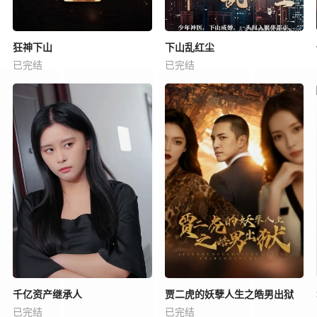
狂神下山
下山乱红尘
已完结
已完结
千亿资产继承人
贾二虎的妖孽人生之皓男出狱
已完结
已完结