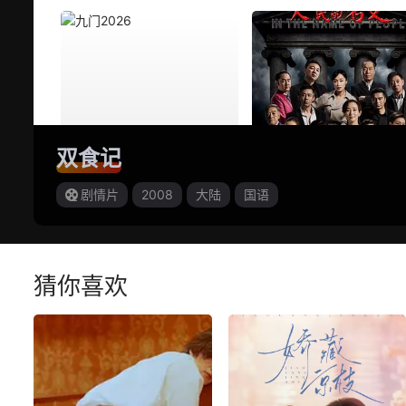
双食记
剧情片
2008
大陆
国语
猜你喜欢