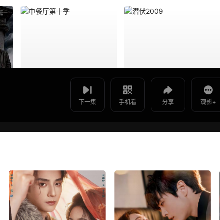
使用 手机浏览器 扫码观看
影片报错
双食记 -
如遇无法播放请提交给我们
下一集
手机看
分享
观影+