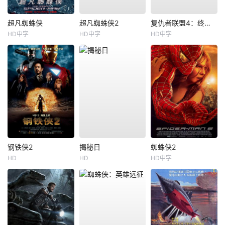
超凡蜘蛛侠
超凡蜘蛛侠2
复仇者联盟4：终局之战
HD中字
HD中字
HD中字
钢铁侠2
揭秘日
蜘蛛侠2
HD
HD
HD中字