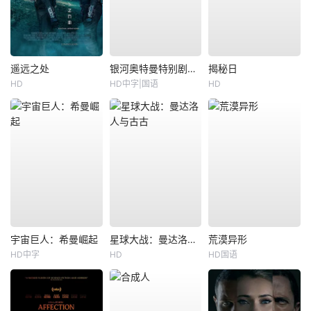
遥远之处
银河奥特曼特别剧场版
揭秘日
HD
HD中字|国语
HD
宇宙巨人：希曼崛起
星球大战：曼达洛人与古古
荒漠异形
HD中字
HD
HD国语