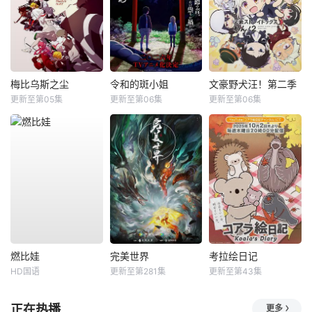
梅比乌斯之尘
令和的斑小姐
文豪野犬汪！第二季
更新至第05集
更新至第06集
更新至第06集
燃比娃
完美世界
考拉绘日记
HD国语
更新至第281集
更新至第43集
正在热播
更多