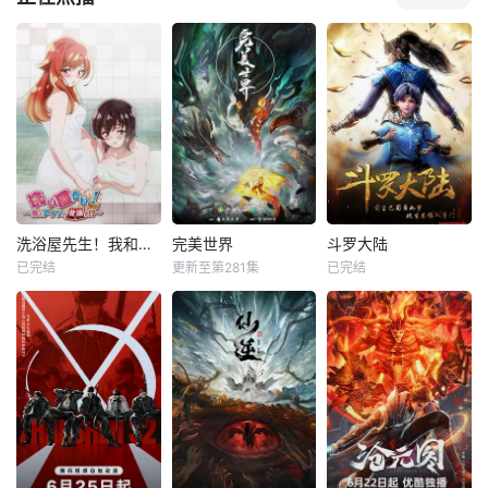
洗浴屋先生！我和那家伙在女浴池！？
完美世界
斗罗大陆
已完结
更新至第281集
已完结