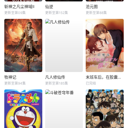
斩神之凡尘神域Ⅱ
仙逆
沧元图
更新至第09集
更新至第152集
更新至第88集
牧神记
凡人修仙传
末班车后，在胶囊旅馆向上司传递微热的夜晚
更新至第94集
更新至第185集
已完结