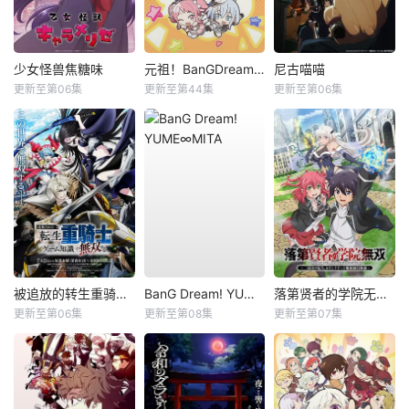
少女怪兽焦糖味
元祖！BanGDream酱
尼古喵喵
更新至第06集
更新至第44集
更新至第06集
被追放的转生重骑士用游戏知识开无双
BanG Dream! YUME∞MITA
落第贤者的学院无双第二回转生，S等级作弊魔术师冒险记
更新至第06集
更新至第08集
更新至第07集