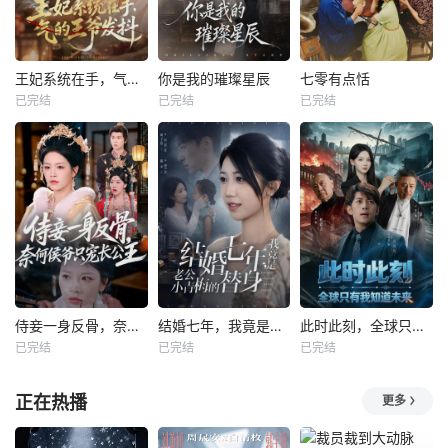
王妃系统在手，气的王爷发抖
你是我的璀璨星辰
七零有点恬
已完结
已完结
已完结
侍妾一身反骨，奈何侯爷只宠长公主
结婚七年，我竟是老公小青梅的替身
此时此刻，全球只有我知道未来
已完结
已完结
已完结
正在热播
更多