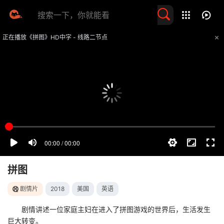
留言求片
正在播放《拼图》HD中字 - 线路二节点
提醒
不要轻易相信视频中的任何广告，谨防上当受骗
技巧
如遇视频无法播放或加载速度慢，可尝试切换播放线路
拼图
剧情片
2018
美国
英语
剧情讲述一位家庭主妇在进入了拼图游戏的世界后，生活发生
巨大转变。