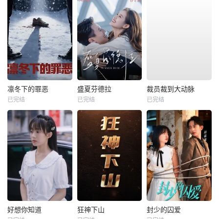
凛冬下的罪恶
盛夏芬德拉
裁员裁到大动脉
已完结
已完结
已完结
好想你知道
狂神下山
封少的囚爱