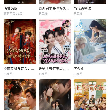
深情为饵
网恋对象是老板怎么办
当我遇见你
更新至第08集
已完结
已完结
冷面侯爷反萌差，独宠作精继室啦
反派夫妻百事哀，今天在哪搞破坏
候冬症
已完结
已完结
已完结