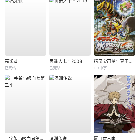
高米迪
再造人卡辛2008
精灵宝可梦：冥王龙与冰空的花束雪米
已完结
已完结
HD中字
十字架与吸血鬼第二季
深渊传说
夏目友人帐