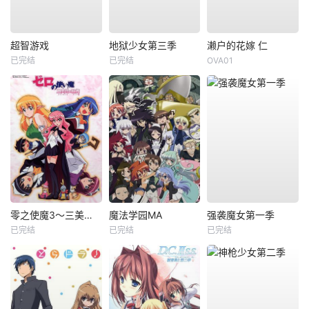
超智游戏
地狱少女第三季
濑户的花嫁 仁
已完结
已完结
OVA01
零之使魔3～三美姬的轮舞～
魔法学园MA
强袭魔女第一季
已完结
已完结
已完结