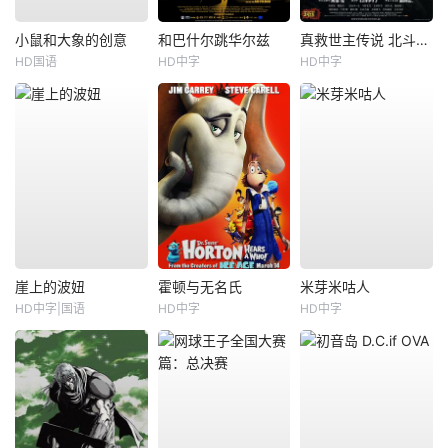
小鼠和大象的创意
和巴什尔跳华尔兹
真救世主传说 北斗神拳 健次郎传
HD国语
HD中字
HD中字
崖上的波妞
霍顿与无名氏
米芽米咕人
HD中字|国语
HD中字
HD中字