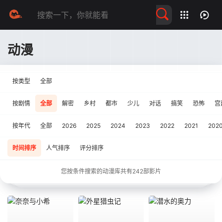
留言求片
动漫
按类型
全部
按剧情
全部
解密
乡村
都市
少儿
对话
搞笑
恐怖
宫
按年代
全部
2026
2025
2024
2023
2022
2021
202
时间排序
人气排序
评分排序
您按条件搜索的动漫库共有
242
部影片