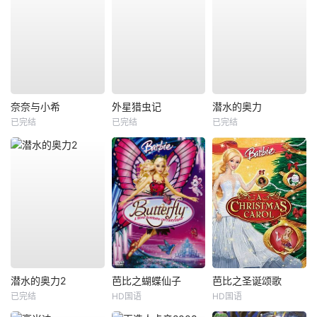
奈奈与小希
外星猎虫记
潜水的奥力
已完结
已完结
已完结
潜水的奥力2
芭比之蝴蝶仙子
芭比之圣诞颂歌
已完结
HD国语
HD国语