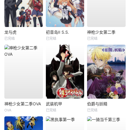
龙与虎
初音岛II S.S.
神枪少女第二季
已完结
已完结
已完结
神枪少女第二季OVA
武装机甲
伯爵与妖精
OVA
已完结
已完结