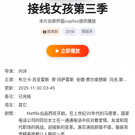
接线女孩第三季
本片由茶杯狐cupfox提供播放
欧美剧
2018
西班牙
立即播放
导演：
内详
主演：
布兰卡·苏亚雷斯
荣·冈萨雷斯
安娜·费尔南德斯
玛吉.斯班多斯
更新：
2025-11-30 03:45
备注：
已完结
语言：
其它
剧情：
Netflix出品西班牙剧。在上世纪20年代的马德里，国家
电话公司的四位女士在一通通电话中应对着爱情、友谊和现
代职场的挑战，迎接新的变革。演员演技颜值不错，服装背
景精美度都让人眼前一亮